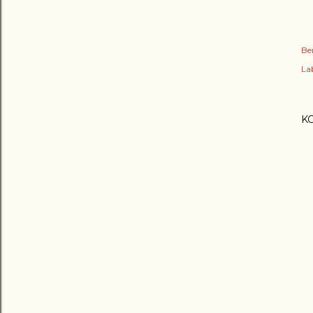
Be
Lab
K