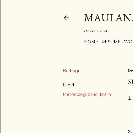
MAULAN
One of a kind.
HOME
RESUME
WO
Berbagi
De
S
Label
Metodologi Studi Islam
1.
2.