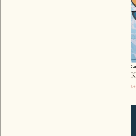
Ju
K
Be