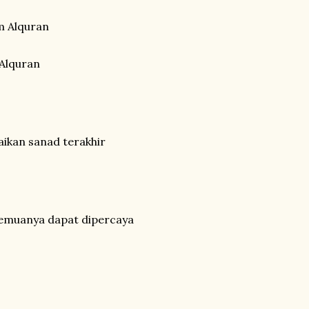
m Alquran
Alquran
aikan sanad terakhir
semuanya dapat dipercaya