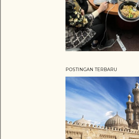
g
a
n
POSTINGAN TERBARU