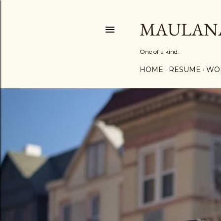
MAULAN
One of a kind.
HOME
RESUME
WO