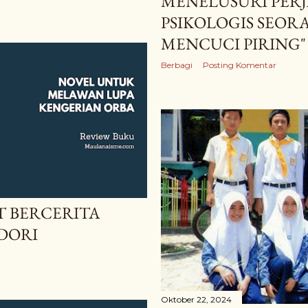
MENELUSURI PER
PSIKOLOGIS SEOR
MENCUCI PIRING"
Berbagi
Posting Komentar
T BERCERITA
UDORI
Oktober 22, 2024