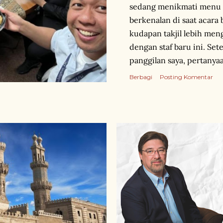
sedang menikmati menu t
berkenalan di saat acara
kudapan takjil lebih me
dengan staf baru ini. Set
panggilan saya, pertany
cepat: “Lu bisa ngedit vid
Berbagi
Posting Komentar
bantuin Arya di Pensosbu
yang ia harapkan dengan 
dan saya tidak tahu siap
tersebut. Apakah yang di
trim video , atau editing
konten video Bu Retno Ma
Menteri Luar Negeri. Wak