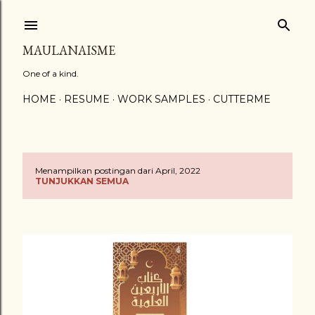
Langsung ke konten utama
MAULANAISME
One of a kind.
HOME
RESUME
WORK SAMPLES
CUTTERME
Menampilkan postingan dari April, 2022
P
TUNJUKKAN SEMUA
o
s
t
i