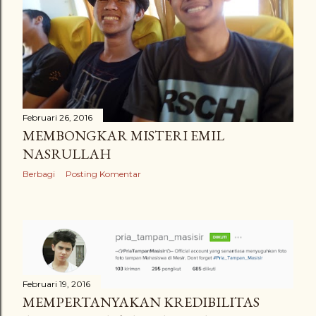
n
g
a
n
Februari 26, 2016
MEMBONGKAR MISTERI EMIL
NASRULLAH
Berbagi
Posting Komentar
Februari 19, 2016
MEMPERTANYAKAN KREDIBILITAS