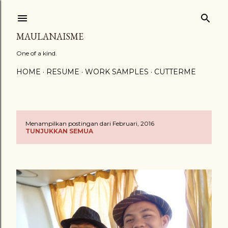
Langsung ke konten utama
MAULANAISME
One of a kind.
HOME
RESUME
WORK SAMPLES
CUTTERME
Menampilkan postingan dari Februari, 2016
P
TUNJUKKAN SEMUA
o
s
t
i