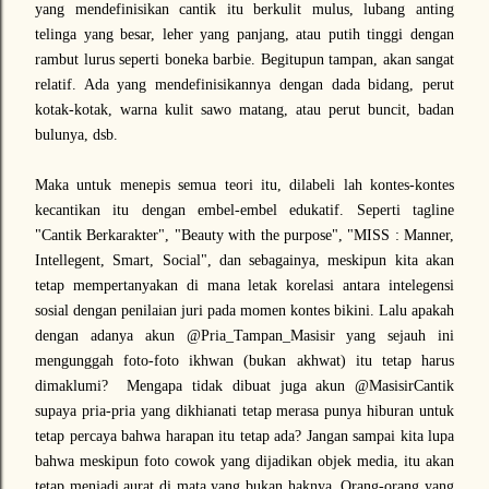
yang mendefinisikan cantik itu berkulit mulus, lubang anting
telinga yang besar, leher yang panjang, atau putih tinggi dengan
rambut lurus seperti boneka barbie. Begitupun tampan, akan sangat
relatif. Ada yang mendefinisikannya dengan dada bidang, perut
kotak-kotak, warna kulit sawo matang, atau perut buncit, badan
bulunya, dsb.
Maka untuk menepis semua teori itu, dilabeli lah kontes-kontes
kecantikan itu dengan embel-embel edukatif. Seperti tagline
"Cantik Berkarakter", "Beauty with the purpose", "MISS : Manner,
Intellegent, Smart, Social", dan sebagainya, meskipun kita akan
tetap mempertanyakan di mana letak korelasi antara intelegensi
sosial dengan penilaian juri pada momen kontes bikini. Lalu apakah
dengan adanya akun @Pria_Tampan_Masisir yang sejauh ini
mengunggah foto-foto ikhwan (bukan akhwat) itu tetap harus
dimaklumi? Mengapa tidak dibuat juga akun @MasisirCantik
supaya pria-pria yang dikhianati tetap merasa punya hiburan untuk
tetap percaya bahwa harapan itu tetap ada? Jangan sampai kita lupa
bahwa meskipun foto cowok yang dijadikan objek media, itu akan
tetap menjadi aurat di mata yang bukan haknya. Orang-orang yang