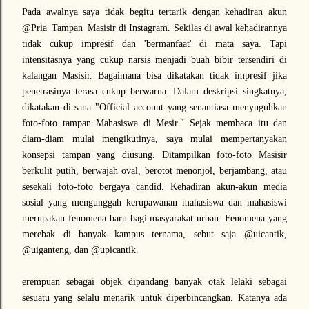
Pada awalnya saya tidak begitu tertarik dengan kehadiran akun
@Pria_Tampan_Masisir di Instagram. Sekilas di awal kehadirannya
tidak cukup impresif dan 'bermanfaat' di mata saya. Tapi
intensitasnya yang cukup narsis menjadi buah bibir tersendiri di
kalangan Masisir. Bagaimana bisa dikatakan tidak impresif jika
penetrasinya terasa cukup berwarna. Dalam deskripsi singkatnya,
dikatakan di sana "Official account yang senantiasa menyuguhkan
foto-foto tampan Mahasiswa di Mesir." Sejak membaca itu dan
diam-diam mulai mengikutinya, saya mulai mempertanyakan
konsepsi tampan yang diusung. Ditampilkan foto-foto Masisir
berkulit putih, berwajah oval, berotot menonjol, berjambang, atau
sesekali foto-foto bergaya candid. Kehadiran akun-akun media
sosial yang mengunggah kerupawanan mahasiswa dan mahasiswi
merupakan fenomena baru bagi masyarakat urban. Fenomena yang
merebak di banyak kampus ternama, sebut saja @uicantik,
@uiganteng, dan @upicantik.
erempuan sebagai objek dipandang banyak otak lelaki sebagai
sesuatu yang selalu menarik untuk diperbincangkan. Katanya ada