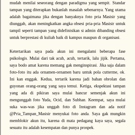
mudah menilai seseorang dengan paradigma yang sempit. Standar
tampan yang diterapkan bukanlah masalah sebenarnya. Yang utama
adalah bagaimana jika dengan banyaknya foto pria Masisir yang
diunggah, akan meningkatkan angka obsesi pria-pria Masisir untuk
tampil seperti tampan yang didefinisikan si admin dibanding obsesi
untuk berprestasi di kuliah baik di kampus maupun di organisasi.
Ketertarikan saya pada akun ini mengalami beberapa fase
psikologis. Mulai dari tak acuh, acuh, tertarik, lalu jijik. Pertama,
saya bodo amat karena memang gak menginspirasi. Jika saja dalam
foto-foto itu ada ornamen-ornamen baru untuk pola cutterme, ok.
Ini kan enggak. Kedua, tertarik karena jadi bahan obrolan dan
guyonan orang-orang yang saya temui. Ketiga, ekspektasi tampan
yang ada di pikiran saya mulai hancur semenjak akun ini
mengunggah foto Yuda, Ocid, dan Subhan. Keempat, saya mulai
suka was-was jika unggah foto di Instagram dan ada notif
@Pria_Tampan_Masisir menyukai foto anda. Saya gak mungkin
memblokir akun itu, karena di mata pedagang kaya saya, segala
sesuatu itu adalah kesempatan dan punya prospek.