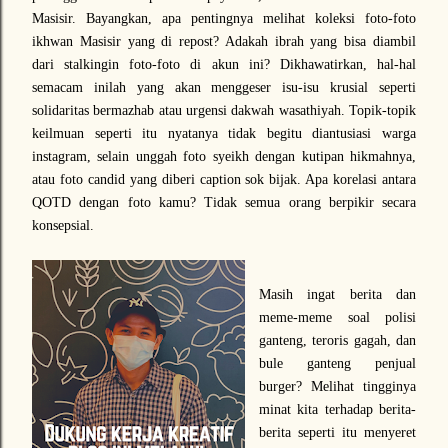
Masisir. Bayangkan, apa pentingnya melihat koleksi foto-foto
ikhwan Masisir yang di repost? Adakah ibrah yang bisa diambil
dari stalkingin foto-foto di akun ini? Dikhawatirkan, hal-hal
semacam inilah yang akan menggeser isu-isu krusial seperti
solidaritas bermazhab atau urgensi dakwah wasathiyah. Topik-topik
keilmuan seperti itu nyatanya tidak begitu diantusiasi warga
instagram, selain unggah foto syeikh dengan kutipan hikmahnya,
atau foto candid yang diberi caption sok bijak. Apa korelasi antara
QOTD dengan foto kamu? Tidak semua orang berpikir secara
konsepsial.
Masih ingat berita dan
meme-meme soal polisi
ganteng, teroris gagah, dan
bule ganteng penjual
burger? Melihat tingginya
minat kita terhadap berita-
berita seperti itu menyeret