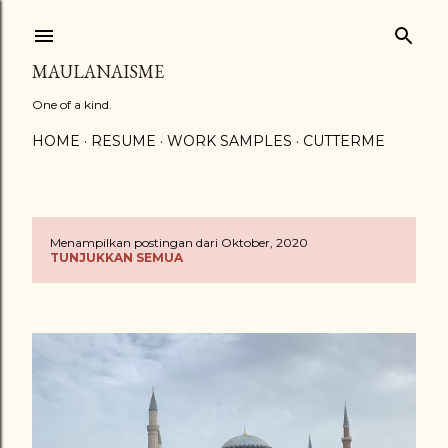
Langsung ke konten utama
MAULANAISME
One of a kind.
HOME
RESUME
WORK SAMPLES
CUTTERME
Menampilkan postingan dari Oktober, 2020
P
TUNJUKKAN SEMUA
o
s
t
i