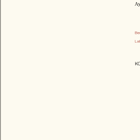
Ay
Be
Lab
K