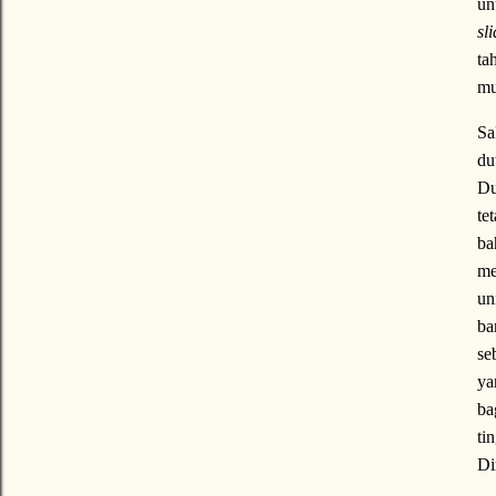
un
sl
ta
mu
Sa
du
Du
te
ba
me
un
ba
se
ya
ba
ti
Di