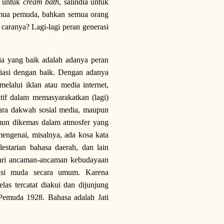
m untuk
cream bath
, salindia untuk
semua pemuda, bahkan semua orang
a caranya? Lagi-lagi peran generasi
a yang baik adalah adanya peran
esiasi dengan baik. Dengan adanya
melalui iklan atau media internet,
ktif dalam memasyarakatkan (lagi)
cara dakwah sosial media, maupun
mun dikemas dalam atmosfer yang
 mengenai, misalnya, ada kosa kata
estarian bahasa daerah, dan lain
dari ancaman-ancaman kebudayaan
rasi muda secara umum. Karena
las tercatat diakui dan dijunjung
Pemuda 1928. Bahasa adalah Jati