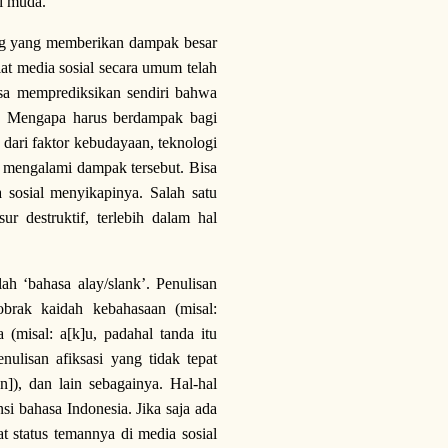
i muda.
ing yang memberikan dampak besar
at media sosial secara umum telah
isa memprediksikan sendiri bahwa
i. Mengapa harus berdampak bagi
 dari faktor kebudayaan, teknologi
g mengalami dampak tersebut. Bisa
 sosial menyikapinya. Salah satu
r destruktif, terlebih dalam hal
ah ‘bahasa alay/slank’. Penulisan
brak kaidah kebahasaan (misal:
misal: a[k]u, padahal tanda itu
ulisan afiksasi yang tidak tepat
n]), dan lain sebagainya. Hal-hal
si bahasa Indonesia. Jika saja ada
t status temannya di media sosial