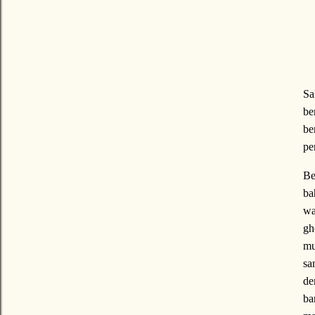
Sa
be
be
pe
Be
ba
wa
gh
mu
sa
de
ba