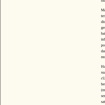
ma
Ma
te
di
ge
ba
in
po
da
mo
Ha
su
cU
be
(m
se
sa