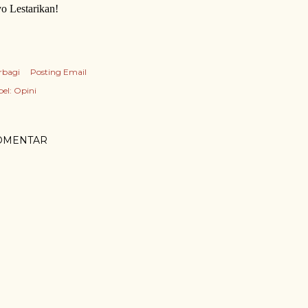
o Lestarikan!
rbagi
Posting Email
el:
Opini
OMENTAR