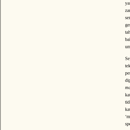
ya
za
se
ge
ta
ba
u
Se
te
pe
di
ma
ka
ti
ka
‘m
sp