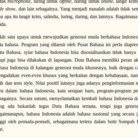
tuk
microphone
, luring untuk
offline
, daring untuk
online
, langir kri
ide show
, dan lain sebagainya. Yang menjadi masalah adalah tidak 
hu apa itu langir krim, salindia, luring, daring, dan lainnya. Bagaiman
da.
lah satu upaya untuk mewujudkan generasi muda berbahasa Indonesi
ta bahasa. Program yang dilansir oleh Pusat Bahasa ini perlu diapr
ta Bahasa, syiar bahasa Indonesia bisa disosialisasikan tidak hanya 
tapi juga bisa dilakukan di lapangan. Duta Bahasa memiliki peran a
hasa Indonesia di kalangan generasi muda khususnya, baik dengan 
ngadakan even-even khusus yang berkaitan dengan kebahasaan, na
ik dan teen style. Nilai positif lainnya juga adanya penginformasian
ru dalam bahasa Indonesia, kata serapan baru, program-program pel
bagainya. Secara umum, menyelamatkan kembali bahasa Indonesia 
ng ada bukanlah tugas Duta Bahasa semata, tetapi juga gene
gaimanapun, bahasa Indonesia adalah bahasa nasional yang secara je
nggi oleh pemuda-pemudi, sebagaimana tertera dalam butir Sumpah 
ri.