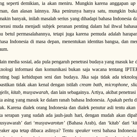
ng seperti demikian, ia akan meniru. Mungkin karena anggapan
up 
man, dan alasan lainnya. Jika penirunya hanya satu, mungkin buka
makin banyak, inilah masalah serius yang dihadapi bahasa Indonesia d
nerasi muda menjadi subjek peranan penting dalam hal ihwal bahasa
hu betul permasalahannya, tetapi juga karena pemuda adalah harap
hasa Indonesia di masa depan, menentukan identitas bangsa, dan m
mum.
lain media sosial, ada pula pengaruh penetrasi budaya yang masuk ke
knologi informasi dan komunikasi bukan saja wacana tentang IPTEK 
nting bagi kehidupan seni dan budaya. Jika saja tidak ada teknolog
pastikan tidak akan kenal dengan istilah
cream bath, microphone, slide
jelis, kitab, musyawarah
, dan lain sebagainya. Artiya, akibat penetras
ta asing yang masuk ke dalam ranah bahasa Indonesia. Apakah perlu di
dak. Karena dialek orang Indonesia dan dialek penutur asli tentu aka
ta serapan yang sudah ada jauh-jauh hari, dengan mudah akan dipah
usyawarah’ dari ‘
musyawarotun’
(Bahasa Arab), dan ‘kitab’ dari ‘
ki
eaker apa tetap dibaca aslinya? Tentu
speaker
versi bahasa Indonesia