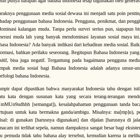
sih punya harapan agar bahasa Indonesia tetap digunakan oleh generas
raknya penggunaan media sosial dewasa ini menjadi satu poin pent
rhadap penggunaan bahasa Indonesia. Pengguna, penikmat, dan penggi
dominasi kalangan muda. Tanpa perlu survei serius pun, siapapun b
nerasi muda lah yang banyak mendominasi layanan sosial maya in
hasa Indonesia? Ada banyak indikasi dari kehadiran media sosial. Baik
formasi, bahkan perilaku seseorang. Begitupun Bahasa Indonesia yan
sitif, bisa juga negatif. Tergantung pada bagaimana pengguna media
mpak media sosial bagi Bahasa Indonesia adalah adanya unsur-unsu
rfologi bahasa Indonesia.
mpir dapat dipastikan bahwa masyarakat Indonesia tahu dengan istil
atu kata dengan susunan kata yang secara terang-terangan mendo
mMUn9udhhh [semangat]), kesalahpahaman penggunaan tanda baca (
rtujuan untuk kata bermakna ganda/ambigu. Misalnya: ma[mp]u), pen
isal: di gunakan [harusnya digunakan] dan dijalan [harusnya di jala
macam ini terlihat sepela, namun dampaknya sangat besar bagi eksisten
tu pemuda tidak tahu bahasa alay tersebut, kemudian karena ia meliha