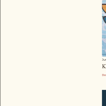
Ju
K
Be