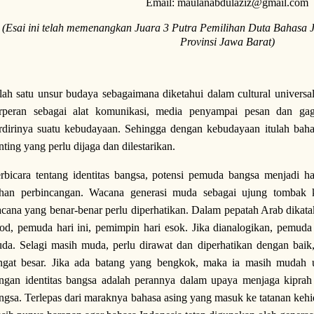
Email: maulanabdulaziz@gmail.com
(Esai ini telah memenangkan Juara 3 Putra Pemilihan Duta Bahasa 
Provinsi Jawa Barat)
lah satu unsur budaya sebagaimana diketahui dalam cultural universal
rperan sebagai alat komunikasi, media penyampai pesan dan gaga
rdirinya suatu kebudayaan. Sehingga dengan kebudayaan itulah bahas
nting yang perlu dijaga dan dilestarikan.
rbicara tentang identitas bangsa, potensi pemuda bangsa menjadi h
han perbincangan. Wacana generasi muda sebagai ujung tombak 
cana yang benar-benar perlu diperhatikan. Dalam pepatah Arab dikatak
od, pemuda hari ini, pemimpin hari esok. Jika dianalogikan, pemud
da. Selagi masih muda, perlu dirawat dan diperhatikan dengan bai
ngat besar. Jika ada batang yang bengkok, maka ia masih mudah 
ngan identitas bangsa adalah perannya dalam upaya menjaga kiprah b
ngsa. Terlepas dari maraknya bahasa asing yang masuk ke tatanan keh