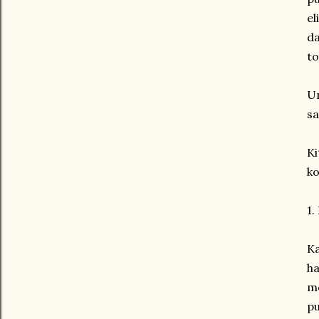
el
d
to
Ur
sa
K
ko
1.
K
ha
me
pu