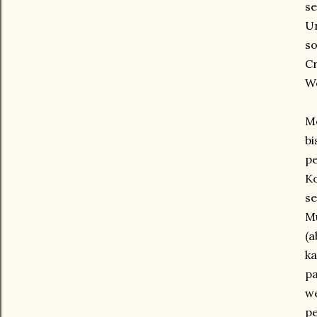
se
U
so
Cr
Wo
M
bi
pe
Ko
se
M
(a
k
pa
we
pe