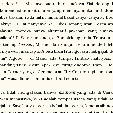
residen Sisi. Misalnya suatu hari anaknya Sisi datan
ekomendasi tempat dinner yang menunya makanan Indones
bes bakalan rada mikir, minimal bakal tanya-tanya ke Loca
aknya Sisi ini nanyanya ke Dubes Jepang atau Korea at
alaysia, mereka punya alternatif jawaban yang lumay
ailand? Di Semiramis ada, di Zamalek juga ada. Tomyum-n
h tenang
Yaa Sidi
, Makino dan Shogun recommended deh. 
arinya wuih mantap
Sidi
, bisa bikin kita ngerasa naik gaja
ni? Aigooo..... di Maadi ada tempat kimbab maknyoss. 
banding Tursi Mesir. Apa? Mau tutug oncom? Hmm.... Ma
ian Corner yang di Genena atau City Center, tapi cuma s
u? Masa dinner romantis di food court?
aya tidak mengatakan bahwa
mathoim
yang ada di Cairo
awan mahasiswa/WNI adalah tempat usaha yang tidak la
jabat. Saya hanya ngerasa bebal dan gerah, kenapa sih ne
nya spot-spot makanan khasnya di negara ini tepat di l