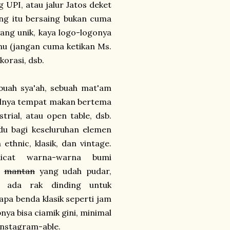
 UPI, atau jalur Jatos deket
ng itu bersaing bukan cuma
yang unik, kaya logo-logonya
nu (jangan cuma ketikan Ms.
korasi, dsb.
buah sya'ah, sebuah mat'am
salnya tempat makan bertema
strial, atau open table, dsb.
du bagi keseluruhan elemen
hnic, klasik, dan vintage.
icat warna-warna bumi
o
mantan
yang udah pudar,
i, ada rak dinding untuk
rapa benda klasik seperti jam
nya bisa ciamik gini, minimal
instagram-able.