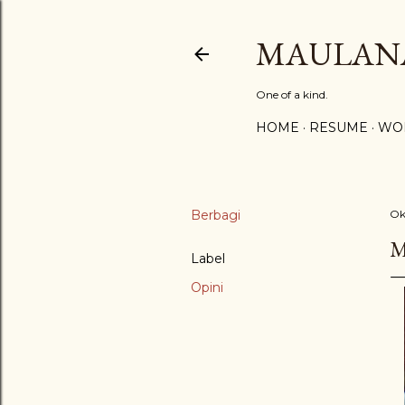
MAULAN
One of a kind.
HOME
RESUME
WO
Berbagi
Ok
M
Label
Opini