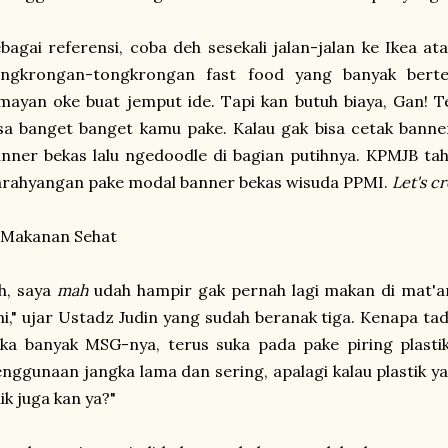
bagai referensi, coba deh sesekali jalan-jalan ke Ikea a
ongkrongan-tongkrongan fast food yang banyak berte
mayan oke buat jemput ide. Tapi kan butuh biaya, Gan! 
sa banget banget kamu pake. Kalau gak bisa cetak banner
nner bekas lalu ngedoodle di bagian putihnya. KPMJB tah
arahyangan pake modal banner bekas wisuda PPMI.
Let's cr
 Makanan Sehat
h, saya
mah
udah hampir gak pernah lagi makan di mat'
ni," ujar Ustadz Judin yang sudah beranak tiga. Kenapa t
ka banyak MSG-nya, terus suka pada pake piring plasti
nggunaan jangka lama dan sering, apalagi kalau plastik ya
ik juga kan ya?"