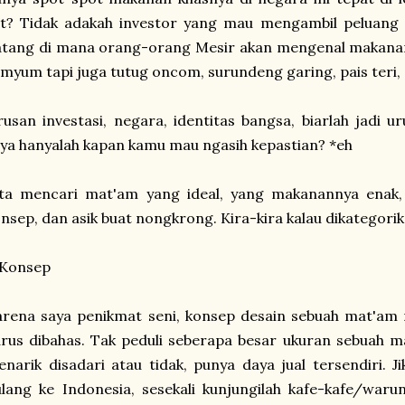
it? Tidak adakah investor yang mau mengambil peluang 
atang di mana orang-orang Mesir akan mengenal makanan
myum tapi juga tutug oncom, surundeng garing, pais teri,
usan investasi, negara, identitas bangsa, biarlah jadi 
ya hanyalah kapan kamu mau ngasih kepastian? *eh
ita mencari mat'am yang ideal, yang makanannya enak
nsep, dan asik buat nongkrong. Kira-kira kalau dikategorik
 Konsep
arena saya penikmat seni, konsep desain sebuah mat'am
rus dibahas. Tak peduli seberapa besar ukuran sebuah m
narik disadari atau tidak, punya daya jual tersendiri.
lang ke Indonesia, sesekali kunjungilah kafe-kafe/war