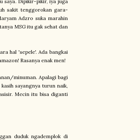
saya. Dipikir-pikir, iya juga
uh sakit tenggorokan gara-
aryam Adzro suka marahin
tanya MSG itu gak sehat dan
ra hal 'sepele'. Ada bangkai
 amazon! Rasanya enak men!
kanan/minuman. Apalagi bagi
 kasih sayangnya turun naik,
isir. Mecin itu bisa diganti
nggan duduk ngademplok di