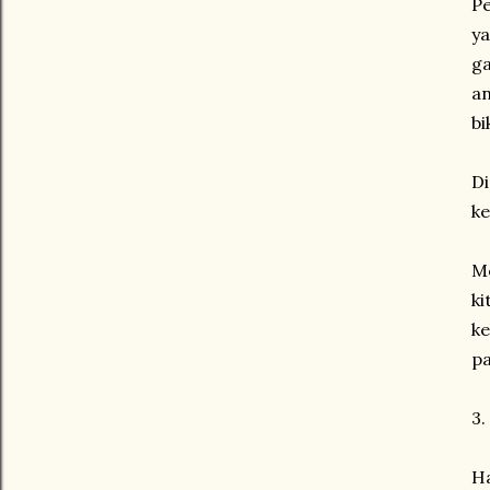
Pe
y
g
an
bi
Di
ke
Me
ki
ke
p
3.
H