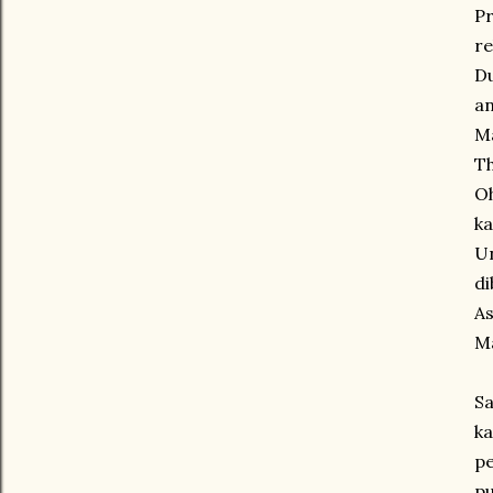
P
r
Du
an
M
Th
O
k
Un
di
As
Ma
S
k
pe
pu