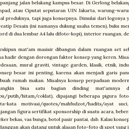
panjang jalan belakang kampus besar. Di Gerlong belakang
npad, atau Ciputat seputaran UIN Jakarta, warung-waru
al produknya, tapi juga konsepnya. Dimulai dari logonya 
eatip Desain (ini namanya dukung usaha temen), buku me
rd di dua lembar A4 lalu difoto-kopi), interior ruangan, de
eskipun mat'am masisir dibangun dalam ruangan set se
sa hadir dengan dorongan faktor konsep yang keren. Mi
desaan, mural graviti, vintage garden, klasik, etnik, indu
nsep besar ini penting, karena akan menjadi garis pan
buah rumah makan. Misalnya konsep perpaduan modern et
ungkin bisa satu bagian dinding mat'amnya d
bu/putih/hitam/coklat), dipajangi beberapa pigura fot
ata-kata motivasi/quotes/mahfudzot/hadits/ayat suc
jangan figura sertifikat sponsorship di suatu acara, bebe
ker bekas, vas bunga, botol pasir pantai, dsb. Kalau konsep
langgan akan datang untuk alasan foto-foto di spot yang 