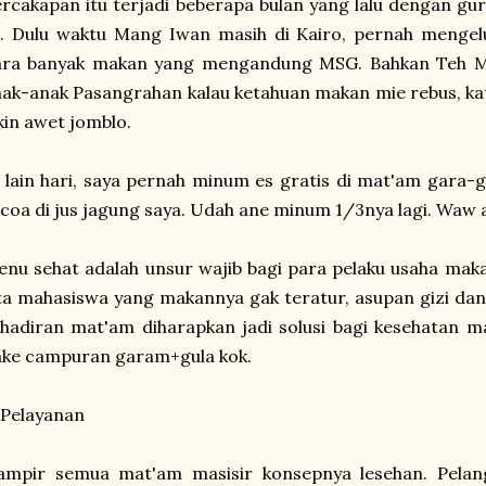
rcakapan itu terjadi beberapa bulan yang lalu dengan guru 
a. Dulu waktu Mang Iwan masih di Kairo, pernah mengel
ara banyak makan yang mengandung MSG. Bahkan Teh M
ak-anak Pasangrahan kalau ketahuan makan mie rebus, ka
kin awet jomblo.
 lain hari, saya pernah minum es gratis di mat'am gara-ga
coa di jus jagung saya. Udah ane minum 1/3nya lagi. Waw
nu sehat adalah unsur wajib bagi para pelaku usaha ma
ta mahasiswa yang makannya gak teratur, asupan gizi dan
hadiran mat'am diharapkan jadi solusi bagi kesehatan mas
ake campuran garam+gula kok.
 Pelayanan
ampir semua mat'am masisir konsepnya lesehan. Pela