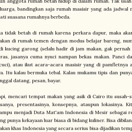
kin anggota rumah betah hidup di dalam rumah. Tak usah 
luarga, bandingkan saja rumah masisir yang ada jadwal
sti suasana rumahnya berbeda.
ka tidak betah di rumah karena perkara dapur, maka akan
akan di rumah temen dengan modus belajar bareng, num
di kucing garong (selalu hadir di jam makan, gak perna
eras, jasanya cuma nyuci nampan bekas makan. Panci d
cuci), atau ikut acara-acara masisir yang di pamfletnya
a. Itu kalau bermuka tebal. Kalau mukamu tipis dan punya
nggal datang, pesan, bayar.
pi, mencari tempat makan yang asik di Cairo itu susah-s
sanya, presentasinya, konsepnya, ataupun lokasinya. K
mpu menjadi Duta Mat'am Indonesia di Mesir sebagai re
ng punya kekayaan luar biasa di bidang kuliner. Bisa dibil
kan khas Indonesia yang secara serius bisa dijadikan te