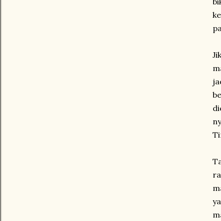
bi
ke
pa
Ji
m
ja
b
di
ny
Ti
Ta
ra
ma
ya
ma