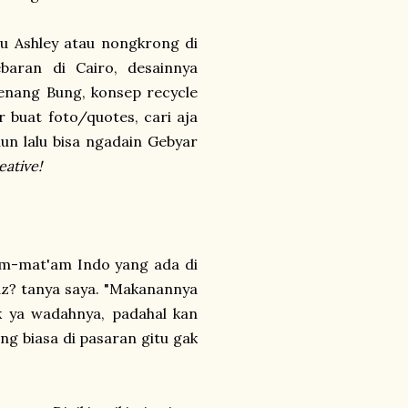
tau Ashley atau nongkrong di
baran di Cairo, desainnya
Tenang Bung, konsep recycle
 buat foto/quotes, cari aja
un lalu bisa ngadain Gebyar
eative!
am-mat'am Indo yang ada di
adz? tanya saya. "Makanannya
k ya wadahnya, padahal kan
ng biasa di pasaran gitu gak