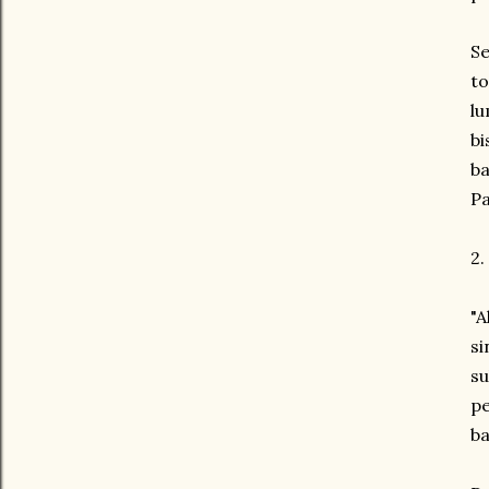
Se
t
lu
bi
ba
P
2.
"A
si
su
pe
ba