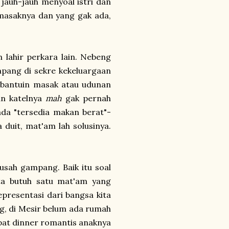
jauh-jauh menyoal istri dan
 masaknya dan yang gak ada,
 lahir perkara lain. Nebeng
pang di sekre kekeluargaan
h bantuin masak atau udunan
an katelnya
mah
gak pernah
 ada "tersedia makan berat"-
 duit, mat'am lah solusinya.
usah gampang. Baik itu soal
ita butuh satu mat'am yang
presentasi dari bangsa kita
ang, di Mesir belum ada rumah
mpat dinner romantis anaknya