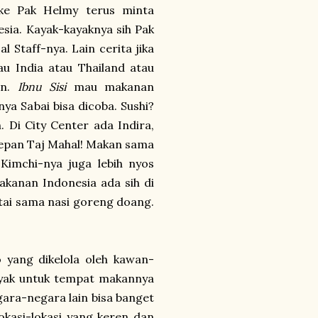
g ke Pak Helmy terus minta
ia. Kayak-kayaknya sih Pak
l Staff-nya. Lain cerita jika
au India atau Thailand atau
an.
Ibnu Sisi
mau makanan
ya Sabai bisa dicoba. Sushi?
Di City Center ada Indira,
h depan Taj Mahal! Makan sama
Kimchi-nya juga lebih nyos
kanan Indonesia ada sih di
atai sama nasi goreng doang.
 yang dikelola oleh kawan-
yak untuk tempat makannya
gara-negara lain bisa banget
okasi-lokasi yang keren dan