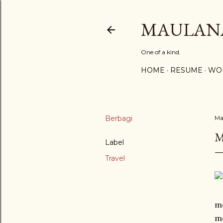
MAULAN
One of a kind.
HOME
RESUME
WO
Berbagi
Ma
M
Label
Travel
me
me