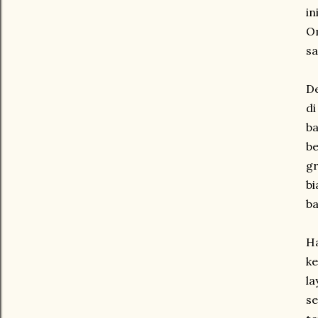
in
Om
s
De
d
ba
be
gr
bi
ba
Ha
k
la
se