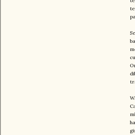
t
te
pa
Se
b
m
cu
O
di
tr
Wa
Ca
m
ha
gi