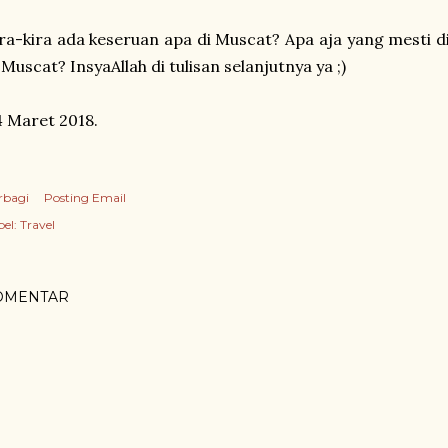
ra-kira ada keseruan apa di Muscat? Apa aja yang mesti d
 Muscat? InsyaAllah di tulisan selanjutnya ya ;)
4 Maret 2018.
rbagi
Posting Email
el:
Travel
OMENTAR