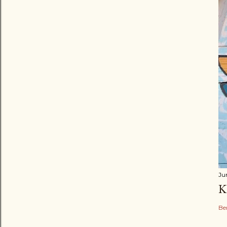
Ju
K
Be