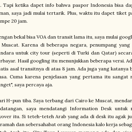
i. Tapi ketika dapet info bahwa paspor Indonesia bisa da
an, saya jadi mulai tertarik. Plus, waktu itu dapet tiket
ampe 20 jam.
ngan bekal bisa VOA dan transit lama itu, saya mulai goog
i Muscat. Karena di beberapa negara, penumpang yang t
ndara untuk city tour (seperti di Turki dan Qatar) secar
rbayar. Hasil googling itu menunjukkan beberapa versi. Ada
atis asal transitnya di atas 8 jam. Ada juga yang katanya
asa. Cuma karena penjelasan yang pertama itu sangat r
nget", saya percaya aja.
ri H-pun tiba. Saya terbang dari Cairo ke Muscat, menda
edatangan, saya mendatangi Information Desk untuk 
yover itu. Si teteh-teteh Arab yang ada di desk itu agak j
ramah dan sebersahabat orang Indonesia kalo kerja sebaga