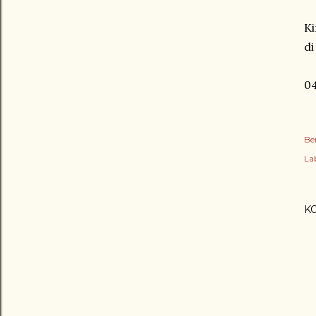
Ki
di
0
Be
Lab
K