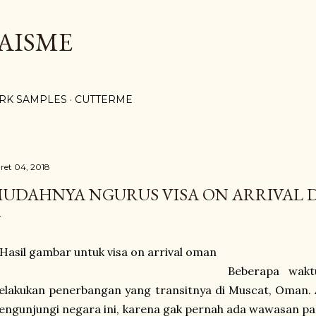
Langsung ke konten utama
AISME
RK SAMPLES
CUTTERME
ret 04, 2018
UDAHNYA NGURUS VISA ON ARRIVAL 
Beberapa wakt
lakukan penerbangan yang transitnya di Muscat, Oman. 
ngunjungi negara ini, karena gak pernah ada wawasan p