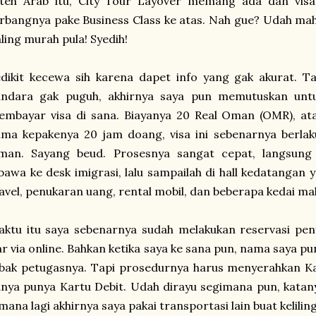
eteh Arab itu, City Tour Layover memang ada dan visa
rbangnya pake Business Class ke atas. Nah gue? Udah ma
ling murah pula! Syedih!
dikit kecewa sih karena dapet info yang gak akurat. T
andara gak puguh, akhirnya saya pun memutuskan unt
embayar visa di sana. Biayanya 20 Real Oman (OMR), at
ma kepakenya 20 jam doang, visa ini sebenarnya berlak
man. Sayang beud. Prosesnya sangat cepat, langsung 
bawa ke desk imigrasi, lalu sampailah di hall kedatangan
avel, penukaran uang, rental mobil, dan beberapa kedai ma
ktu itu saya sebenarnya sudah melakukan reservasi pen
r via online. Bahkan ketika saya ke sana pun, nama saya p
bak petugasnya. Tapi prosedurnya harus menyerahkan Ka
nya punya Kartu Debit. Udah dirayu segimana pun, katany
mana lagi akhirnya saya pakai transportasi lain buat kelili