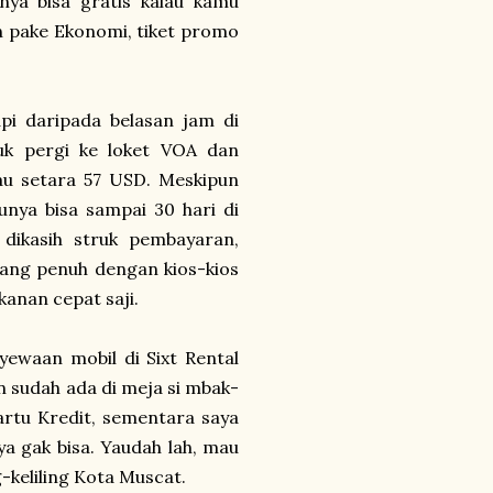
nya bisa gratis kalau kamu
h pake Ekonomi, tiket promo
api daripada belasan jam di
uk pergi ke loket VOA dan
au setara 57 USD. Meskipun
unya bisa sampai 30 hari di
dikasih struk pembayaran,
 yang penuh dengan kios-kios
kanan cepat saji.
yewaan mobil di Sixt Rental
un sudah ada di meja si mbak-
rtu Kredit, sementara saya
a gak bisa. Yaudah lah, mau
ng-keliling Kota Muscat.