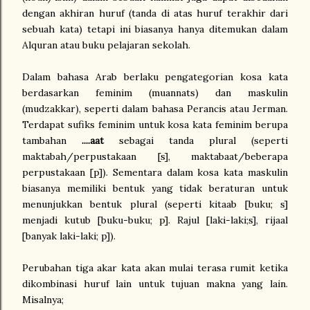
dengan akhiran huruf (tanda di atas huruf terakhir dari
sebuah kata) tetapi ini biasanya hanya ditemukan dalam
Alquran atau buku pelajaran sekolah.
Dalam bahasa Arab berlaku pengategorian kosa kata
berdasarkan feminim (muannats) dan maskulin
(mudzakkar), seperti dalam bahasa Perancis atau Jerman.
Terdapat sufiks feminim untuk kosa kata feminim berupa
tambahan
....aat
sebagai tanda plural (seperti
maktabah/perpustakaan [s], maktabaat/beberapa
perpustakaan [p]). Sementara dalam kosa kata maskulin
biasanya memiliki bentuk yang tidak beraturan untuk
menunjukkan bentuk plural (seperti kitaab [buku; s]
menjadi kutub [buku-buku; p]. Rajul [laki-laki;s], rijaal
[banyak laki-laki; p]).
Perubahan tiga akar kata akan mulai terasa rumit ketika
dikombinasi huruf lain untuk tujuan makna yang lain.
Misalnya;