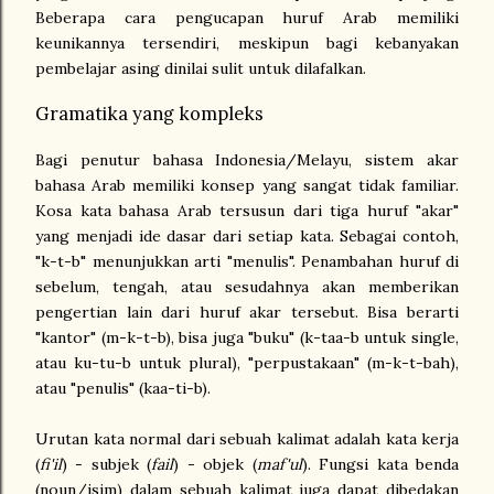
Beberapa cara pengucapan huruf Arab memiliki
keunikannya tersendiri, meskipun bagi kebanyakan
pembelajar asing dinilai sulit untuk dilafalkan.
Gramatika yang kompleks
Bagi penutur bahasa Indonesia/Melayu, sistem akar
bahasa Arab memiliki konsep yang sangat tidak familiar.
Kosa kata bahasa Arab tersusun dari tiga huruf "akar"
yang menjadi ide dasar dari setiap kata. Sebagai contoh,
"k-t-b" menunjukkan arti "menulis". Penambahan huruf di
sebelum, tengah, atau sesudahnya akan memberikan
pengertian lain dari huruf akar tersebut. Bisa berarti
"kantor" (m-k-t-b), bisa juga "buku" (k-taa-b untuk single,
atau ku-tu-b untuk plural), "perpustakaan" (m-k-t-bah),
atau "penulis" (kaa-ti-b).
Urutan kata normal dari sebuah kalimat adalah kata kerja
(
fi'il
) - subjek (
fail
) - objek (
maf'ul
). Fungsi kata benda
(noun/isim) dalam sebuah kalimat juga dapat dibedakan