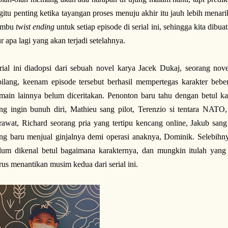
gitu penting ketika tayangan proses menuju akhir itu jauh lebih menar
umbu
twist ending
untuk setiap episode di serial ini, sehingga kita dib
ur apa lagi yang akan terjadi setelahnya.
rial ini diadopsi dari sebuah novel karya Jacek Dukaj, seorang nov
bilang, keenam episode tersebut berhasil mempertegas karakter be
main lainnya belum diceritakan. Penonton baru tahu dengan betul ka
ng ingin bunuh diri, Mathieu sang pilot, Terenzio si tentara NATO,
rawat, Richard seorang pria yang tertipu kencang online, Jakub san
ng baru menjual ginjalnya demi operasi anaknya, Dominik. Selebihn
lum dikenal betul bagaimana karakternya, dan mungkin itulah yang
rus menantikan musim kedua dari serial ini.