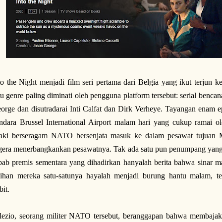
to the Night menjadi film seri pertama dari Belgia yang ikut terju
tu genre paling diminati oleh pengguna platform tersebut: serial bencana
orge dan disutradarai Inti Calfat dan Dirk Verheye. Tayangan enam e
ndara Brussel International Airport malam hari yang cukup ramai o
laki berseragam NATO bersenjata masuk ke dalam pesawat tujuan 
gera menerbangkankan pesawatnya. Tak ada satu pun penumpang yang t
bab premis sementara yang dihadirkan hanyalah berita bahwa sinar 
lihan mereka satu-satunya hayalah menjadi burung hantu malam, te
bit.
lezio, seorang militer NATO tersebut, beranggapan bahwa membajak