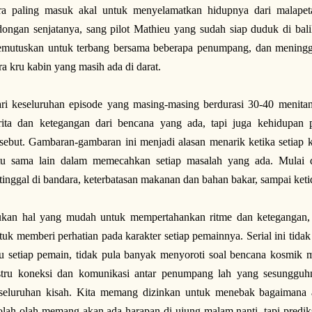
ra paling masuk akal untuk menyelamatkan hidupnya dari malapet
dongan senjatanya, sang pilot Mathieu yang sudah siap duduk di bal
mutuskan untuk terbang bersama beberapa penumpang, dan meningg
ra kru kabin yang masih ada di darat.
ri keseluruhan episode yang masing-masing berdurasi 30-40 menitan 
rita dan ketegangan dari bencana yang ada, tapi juga kehidupan
rsebut. Gambaran-gambaran ini menjadi alasan menarik ketika setiap
tu sama lain dalam memecahkan setiap masalah yang ada. Mulai da
rtinggal di bandara, keterbatasan makanan dan bahan bakar, sampai keti
kan hal yang mudah untuk mempertahankan ritme dan ketegangan, 
tuk memberi perhatian pada karakter setiap pemainnya. Serial ini tid
lu setiap pemain, tidak pula banyak menyoroti soal bencana kosmik mi
stru koneksi dan komunikasi antar penumpang lah yang sesungguh
seluruhan kisah. Kita memang dizinkan untuk menebak bagaimana ak
olah-olah memang akan ada harapan di ujung malam nanti, tapi prediks