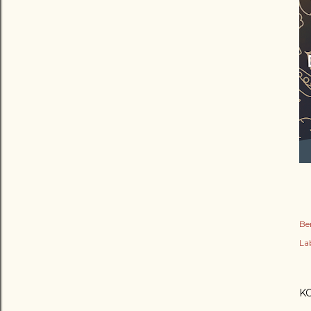
Be
Lab
K