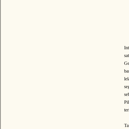
In
sa
Ge
ba
le
se
se
Pi
ter
Ta