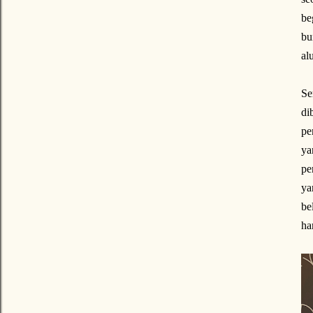
be
b
al
Se
di
pe
ya
pe
ya
be
ha