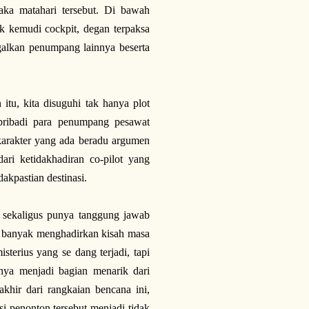
aka matahari tersebut. Di bawah
ik kemudi cockpit, degan terpaksa
alkan penumpang lainnya beserta
itu, kita disuguhi tak hanya plot
 pribadi para penumpang pesawat
 karakter yang ada beradu argumen
ri ketidakhadiran co-pilot yang
dakpastian destinasi.
sekaligus punya tanggung jawab
ak banyak menghadirkan kisah masa
sterius yang se dang terjadi, tapi
nya menjadi bagian menarik dari
hir dari rangkaian bencana ini,
i penonton tersebut menjadi tidak