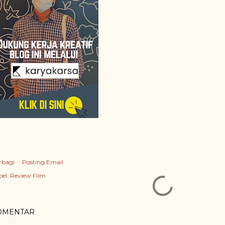
rbagi
Posting Email
el:
Review Film
OMENTAR