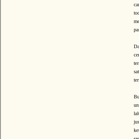
ca
to
me
pa
Da
ce
te
sa
te
Bu
un
la
ju
ke
se