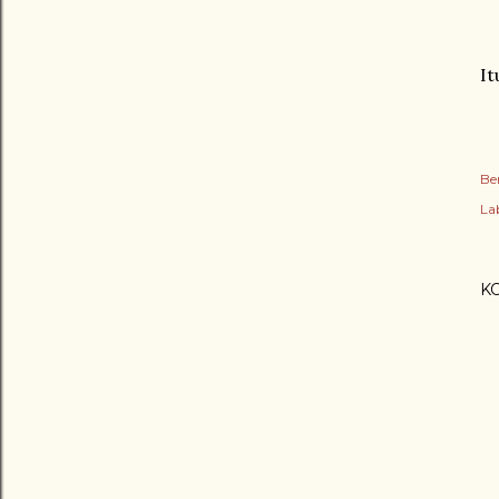
It
Be
Lab
K