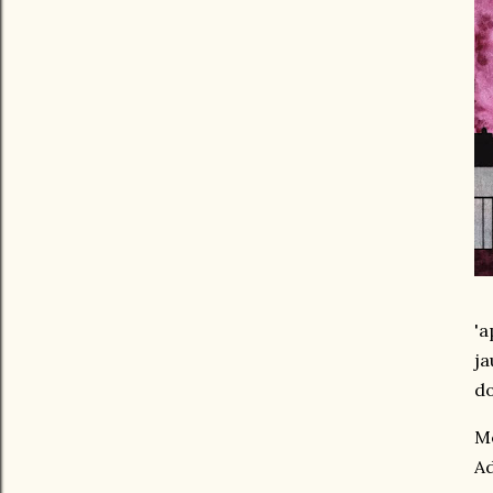
'
ja
do
Mo
Ad