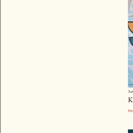
Ju
K
Be