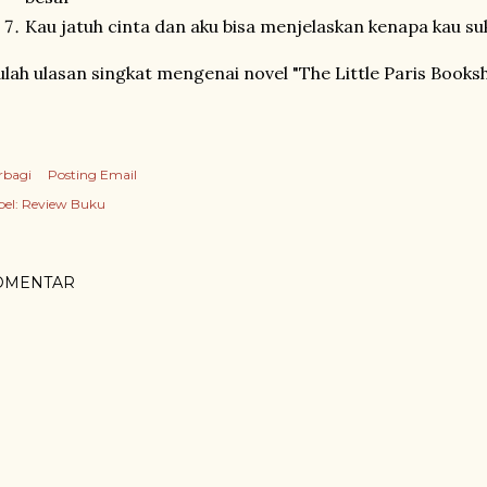
Kau jatuh cinta dan aku bisa menjelaskan kenapa kau s
ulah ulasan singkat mengenai novel "The Little Paris Book
rbagi
Posting Email
el:
Review Buku
OMENTAR