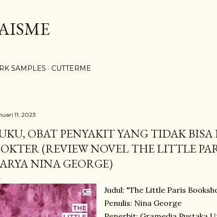
Langsung ke konten utama
AISME
RK SAMPLES
CUTTERME
nuari 11, 2023
UKU, OBAT PENYAKIT YANG TIDAK BIS
OKTER (REVIEW NOVEL THE LITTLE PA
ARYA NINA GEORGE)
Judul:
"The Little Paris Booksh
Penulis: Nina George
Penerbit: Gramedia Pustaka 