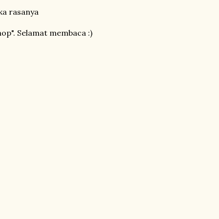
uka rasanya
shop". Selamat membaca :)