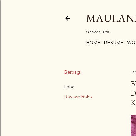
MAULAN
One of a kind.
HOME
RESUME
WO
Berbagi
Ja
B
Label
D
Review Buku
K