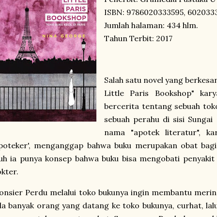
ISBN: 9786020333595, 602033
Jumlah halaman: 434 hlm.
Tahun Terbit: 2017
Salah satu novel yang berkesan
Little Paris Bookshop" kar
bercerita tentang sebuah to
sebuah perahu di sisi Sungai 
nama "apotek literatur", k
apoteker', menganggap bahwa buku merupakan obat bagi 
uh ia punya konsep bahwa buku bisa mengobati penyakit y
kter.
nsier Perdu melalui toko bukunya ingin membantu merin
a banyak orang yang datang ke toko bukunya, curhat, la