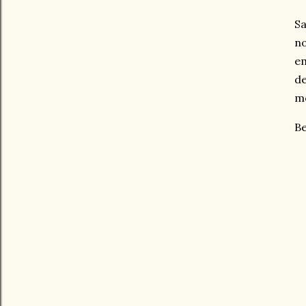
Sa
no
em
d
me
Be