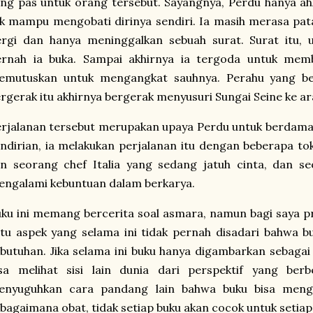
ng pas untuk orang tersebut. Sayangnya, Perdu hanya ahl
k mampu mengobati dirinya sendiri. Ia masih merasa pata
rgi dan hanya meninggalkan sebuah surat. Surat itu, u
ernah ia buka. Sampai akhirnya ia tergoda untuk memb
emutuskan untuk mengangkat sauhnya. Perahu yang be
rgerak itu akhirnya bergerak menyusuri Sungai Seine ke ar
rjalanan tersebut merupakan upaya Perdu untuk berdama
ndirian, ia melakukan perjalanan itu dengan beberapa to
in seorang chef Italia yang sedang jatuh cinta, dan s
engalami kebuntuan dalam berkarya.
ku ini memang bercerita soal asmara, namun bagi saya pr
tu aspek yang selama ini tidak pernah disadari bahwa b
butuhan. Jika selama ini buku hanya digambarkan sebagai '
isa melihat sisi lain dunia dari perspektif yang berb
enyuguhkan cara pandang lain bahwa buku bisa menga
bagaimana obat, tidak setiap buku akan cocok untuk setiap