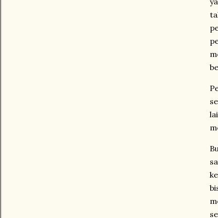
ya
ta
pe
p
m
be
Pe
se
la
m
Bu
sa
ke
b
m
se