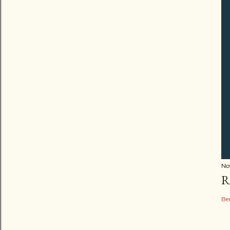
No
R
Be