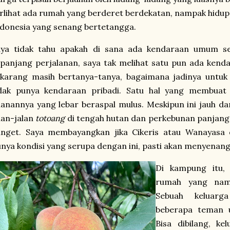
rlihat ada rumah yang berderet berdekatan, nampak hidup
donesia yang senang bertetangga.
aya tidak tahu apakah di sana ada kendaraan umum sep
panjang perjalanan, saya tak melihat satu pun ada ken
karang masih bertanya-tanya, bagaimana jadinya untuk m
idak punya kendaraan pribadi. Satu hal yang membuat 
lanannya yang lebar beraspal mulus. Meskipun ini jauh d
lan-jalan
totoang
di tengah hutan dan perkebunan panjang, 
anget. Saya membayangkan jika Cikeris atau Wanayasa
nya kondisi yang serupa dengan ini, pasti akan menyenang
Di kampung itu,
rumah yang nam
Sebuah keluar
beberapa teman u
Bisa dibilang, ke