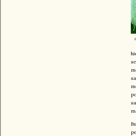
h
s
m
sa
m
po
sa
ma
B
p