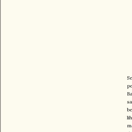
S
p
Ba
sa
be
li
ma