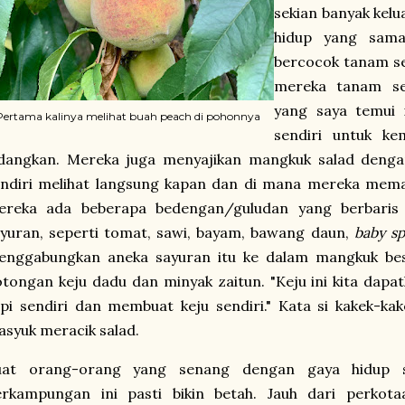
sekian banyak kelu
hidup yang sama
bercocok tanam s
mereka tanam se
yang saya temui 
Pertama kalinya melihat buah peach di pohonnya
sendiri untuk ke
idangkan. Mereka juga menyajikan mangkuk salad denga
endiri melihat langsung kapan dan di mana mereka mem
ereka ada beberapa bedengan/guludan yang berbaris 
yuran, seperti tomat, sawi, bayam, bawang daun,
baby s
enggabungkan aneka sayuran itu ke dalam mangkuk bes
tongan keju dadu dan minyak zaitun. "Keju ini kita dapa
pi sendiri dan membuat keju sendiri." Kata si kakek-ka
syuk meracik salad.
uat orang-orang yang senang dengan gaya hidup 
erkampungan ini pasti bikin betah. Jauh dari perkota