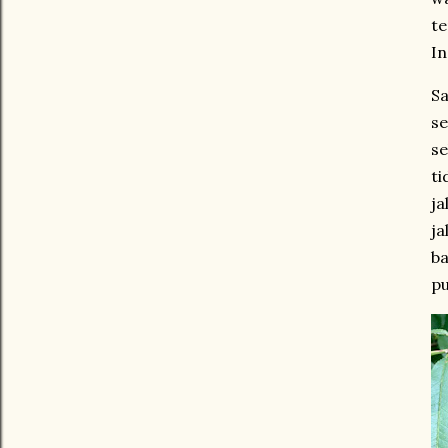
te
In
S
se
se
t
ja
ja
b
pu