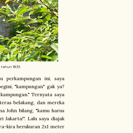
 tahun 1835
u perkampungan ini, saya
gini, "kampungan" gak ya?
 kampungan." Ternyata saya
i teras belakang, dan mereka
ma John bilang, "kamu harus
i Jakarta!". Lalu saya diajak
ira-kira berukuran 2x1 meter