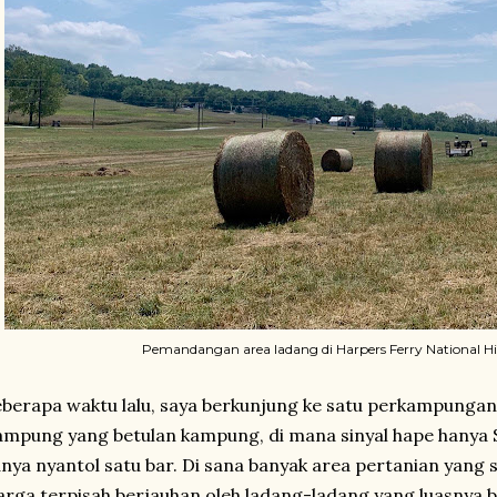
Pemandangan area ladang di Harpers Ferry National His
berapa waktu lalu, saya berkunjung ke satu perkampungan d
mpung yang betulan kampung, di mana sinyal hape hanya 
nya nyantol satu bar. Di sana banyak area pertanian yang 
rga terpisah berjauhan oleh ladang-ladang yang luasnya 