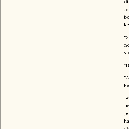
d
me
be
ke
"S
ne
su
"I
"
L
ke
La
p
p
h
ak