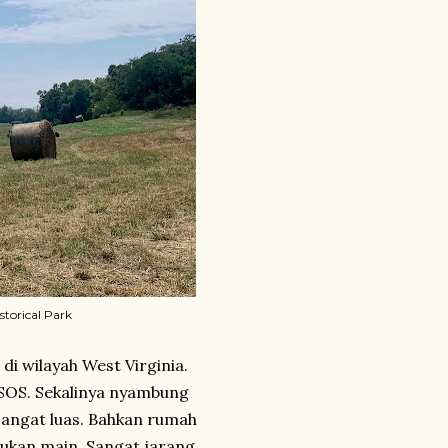
torical Park
i wilayah West Virginia.
SOS. Sekalinya nyambung
sangat luas. Bahkan rumah
bukan main. Sangat jarang