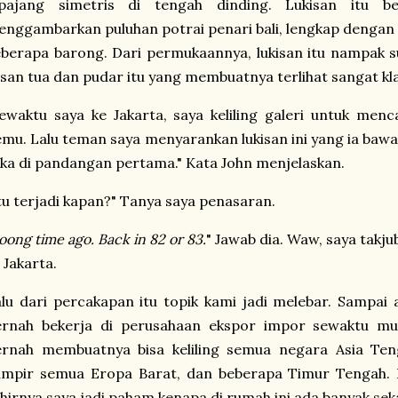
ipajang simetris di tengah dinding. Lukisan itu b
nggambarkan puluhan potrai penari bali, lengkap dengan 
berapa barong. Dari permukaannya, lukisan itu nampak 
san tua dan pudar itu yang membuatnya terlihat sangat klas
ewaktu saya ke Jakarta, saya keliling galeri untuk menca
mu. Lalu teman saya menyarankan lukisan ini yang ia bawa 
ka di pandangan pertama." Kata John menjelaskan.
tu terjadi kapan?" Tanya saya penasaran.
oong time ago. Back in 82 or 83.
" Jawab dia. Waw, saya takju
 Jakarta.
lu dari percakapan itu topik kami jadi melebar. Sampai 
ernah bekerja di perusahaan ekspor impor sewaktu mud
ernah membuatnya bisa keliling semua negara Asia Ten
ampir semua Eropa Barat, dan beberapa Timur Tengah. D
hirnya saya jadi paham kenapa di rumah ini ada banyak seka