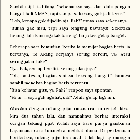
Sambil mijit, ia bilang, "sebenarnya saya dari dulu pengen
banget beli NMAX, tapi sampe sekarang gak jadi terus!"
"Loh, kenapa gak dijadiin aja, Pak?" tanya saya sekenanya.
"Bukan gak mau, tapi saya bingung bawanya!" Seketika
hening, lalu kami ngakak bareng. Ini jokes gelap banget.
Beberapa saat kemudian, ketika ia memijat bagian betis, ia
bertanya, "Si Akang kerjanya sering berdiri, ya? Atau
sering jalan kaki?"
"Iya, Pak, sering berdiri, sering jalan juga."
"Oh, pantesan, bagian sininya kenceng banget!" katanya
sambil menekan bagian betis tertentu.
"Bisa keliatan gitu, ya, Pak?" respon saya spontan.
"Hmm ... saya gak ngeliat, sih!" Aduh, gelap lagi nih.
Obrolan dengan tukang pijat tunanetra itu terjadi kira-
kira dua tahun lalu, dan nampaknya berkat interaksi
dengan tukang pijat itulah saya baru punya gambaran
bagaimana cara tunanetra melihat dunia. Di pertemuan
berikutnya, tukang pijat itu sudah tidak lagi ngomongin