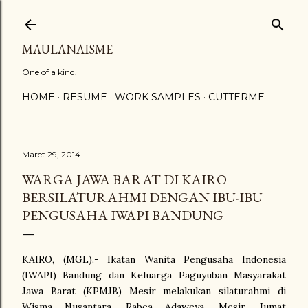
Langsung ke konten utama
MAULANAISME
One of a kind.
HOME
RESUME
WORK SAMPLES
CUTTERME
Maret 29, 2014
WARGA JAWA BARAT DI KAIRO
BERSILATURAHMI DENGAN IBU-IBU
PENGUSAHA IWAPI BANDUNG
KAIRO, (MGL).- Ikatan Wanita Pengusaha Indonesia
(IWAPI) Bandung dan Keluarga Paguyuban Masyarakat
Jawa Barat (KPMJB) Mesir melakukan silaturahmi di
Wisma Nusantara, Rabea Adaweya, Mesir, Jumat