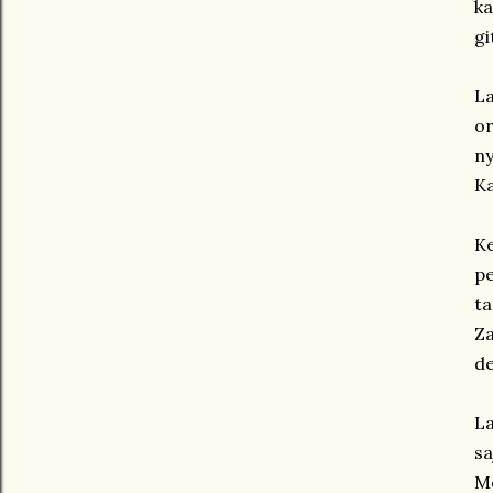
ka
gi
L
o
ny
Ka
Ke
pe
ta
Za
de
La
s
M