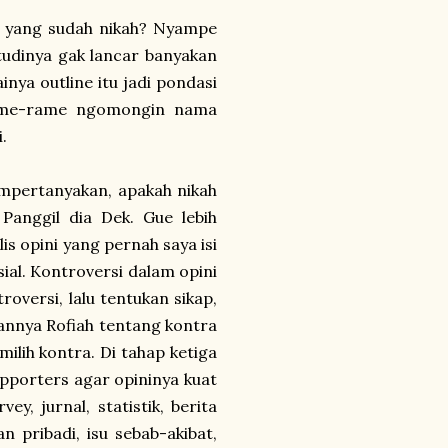
ah yang sudah nikah? Nyampe
studinya gak lancar banyakan
nya outline itu jadi pondasi
 rame-rame ngomongin nama
i.
mempertanyakan, apakah nikah
Panggil dia Dek. Gue lebih
is opini yang pernah saya isi
sial. Kontroversi dalam opini
oversi, lalu tentukan sikap,
sannya Rofiah tentang kontra
ilih kontra. Di tahap ketiga
upporters agar opininya kuat
ey, jurnal, statistik, berita
 pribadi, isu sebab-akibat,