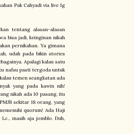
ahan Pak Cahyadi via live Ig
kan tentang alasan-alasan
a bisa jadi, keinginan nikah
 akan pernikahan. Ya gimana
h, udah pada bikin stories
againya. Apalagi kalau satu
tu nafsu pasti tergoda untuk
n kalau temen seangkatan ada
nyak yang pada kawin nih!
ang nikah ada 10 pasang, itu
KPMJB sekitar 18 orang, yang
k memenuhi quorum! Ada Haji
 Lc., masih aja jomblo. Duh,