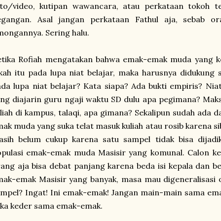
oto/video, kutipan wawancara, atau perkataan tokoh te
egangan. Asal jangan perkataan Fathul aja, sebab o
ongannya. Sering halu.
etika Rofiah mengatakan bahwa emak-emak muda yang ke
kah itu pada lupa niat belajar, maka harusnya didukung
da lupa niat belajar? Kata siapa? Ada bukti empiris? Ni
ng diajarin guru ngaji waktu SD dulu apa pegimana? Maks
liah di kampus, talaqi, apa gimana? Sekalipun sudah ada d
ak muda yang suka telat masuk kuliah atau rosib karena si
asih belum cukup karena satu sampel tidak bisa dijad
opulasi emak-emak muda Masisir yang komunal. Calon k
ang aja bisa debat panjang karena beda isi kepala dan be
ak-emak Masisir yang banyak, masa mau digeneralisasi 
mpel? Ingat! Ini emak-emak! Jangan main-main sama emak-
uka keder sama emak-emak.