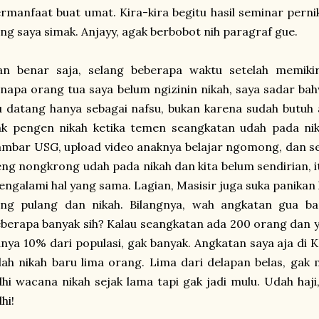
rmanfaat buat umat. Kira-kira begitu hasil seminar pernik
ng saya simak. Anjayy, agak berbobot nih paragraf gue.
an benar saja, selang beberapa waktu setelah memikir
napa orang tua saya belum ngizinin nikah, saya sadar bahw
u datang hanya sebagai nafsu, bukan karena sudah butuh
k pengen nikah ketika temen seangkatan udah pada nika
mbar USG, upload video anaknya belajar ngomong, dan seb
ng nongkrong udah pada nikah dan kita belum sendirian, i
ngalami hal yang sama. Lagian, Masisir juga suka panika
ang pulang dan nikah. Bilangnya, wah angkatan gua ba
berapa banyak sih? Kalau seangkatan ada 200 orang dan y
nya 10% dari populasi, gak banyak. Angkatan saya aja di 
ah nikah baru lima orang. Lima dari delapan belas, ga
hi wacana nikah sejak lama tapi gak jadi mulu. Udah haji,
hi!