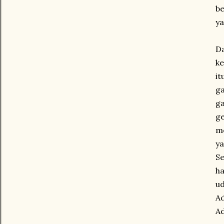
be
ya
D
ke
it
ga
ga
ge
me
y
Se
ha
ud
Ad
Ad