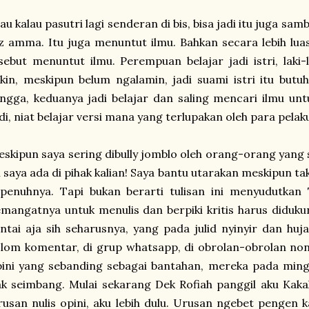
au kalau pasutri lagi senderan di bis, bisa jadi itu juga sa
z amma. Itu juga menuntut ilmu. Bahkan secara lebih lua
sebut menuntut ilmu. Perempuan belajar jadi istri, laki-l
kin, meskipun belum ngalamin, jadi suami istri itu bu
ngga, keduanya jadi belajar dan saling mencari ilmu un
di, niat belajar versi mana yang terlupakan oleh para pela
skipun saya sering dibully jomblo oleh orang-orang yang s
i saya ada di pihak kalian! Saya bantu utarakan meskipun 
penuhnya. Tapi bukan berarti tulisan ini menyudutkan 
mangatnya untuk menulis dan berpiki kritis harus diduku
ntai aja sih seharusnya, yang pada julid nyinyir dan huj
lom komentar, di grup whatsapp, di obrolan-obrolan non i
ini yang sebanding sebagai bantahan, mereka pada ming
k seimbang. Mulai sekarang Dek Rofiah panggil aku Kakak
usan nulis opini, aku lebih dulu. Urusan ngebet pengen k