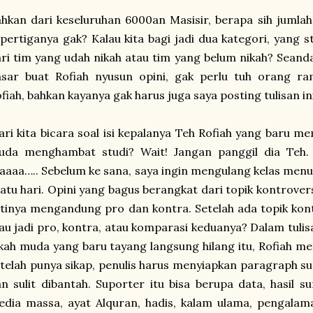
hkan dari keseluruhan 6000an Masisir, berapa sih juml
pertiganya gak? Kalau kita bagi jadi dua kategori, yang 
ri tim yang udah nikah atau tim yang belum nikah? Seandai
asar buat Rofiah nyusun opini, gak perlu tuh orang
fiah, bahkan kayanya gak harus juga saya posting tulisan in
ri kita bicara soal isi kepalanya Teh Rofiah yang baru 
uda menghambat studi? Wait! Jangan panggil dia Teh. 
aaaa….. Sebelum ke sana, saya ingin mengulang kelas menul
atu hari. Opini yang bagus berangkat dari topik kontrover
tinya mengandung pro dan kontra. Setelah ada topik kontr
u jadi pro, kontra, atau komparasi keduanya? Dalam tuli
kah muda yang baru tayang langsung hilang itu, Rofiah mem
telah punya sikap, penulis harus menyiapkan paragraph s
n sulit dibantah. Suporter itu bisa berupa data, hasil surv
dia massa, ayat Alquran, hadis, kalam ulama, pengalaman