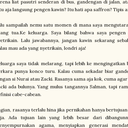
rena liat pasutri senderan di bus, gandengan di jalan, at
tu aja langsung pengen kawin? Itu hati apa saffron? Tipis 
alu sampailah nemu satu momen di mana saya mengutara
rang tua.Ke keluarga. Saya bilang bahwa saya pengen 
etrikain. Lalu jawabannya, jangan kawin sekarang seba
lau mau ada yang nyetrikain, londri aja!
luarga saya tidak melarang, tapi lebih ke mengingatkan
rkara punya konco turu. Kalau cuma sekadar biar gande
ngan si Nurai atau Zacki. Rasanya sama aja kok, cuma agar
cki ada bulunya. Yang mulus tangannya Salman, tapi ram
finisi cabe-cabean.
gian, rasanya terlalu hina jika pernikahan hanya bertuju
aja. Ada tujuan lain yang lebih besar dari dibangu
enyempurnakan agama, menyiapkan generasi menda