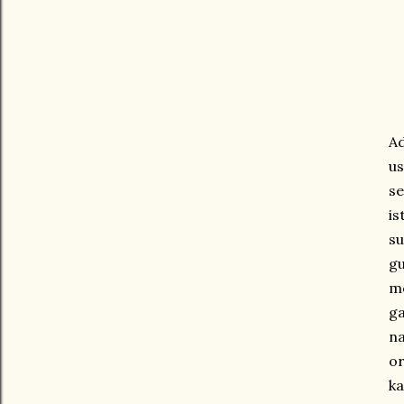
A
us
s
is
su
gu
m
ga
na
or
ka