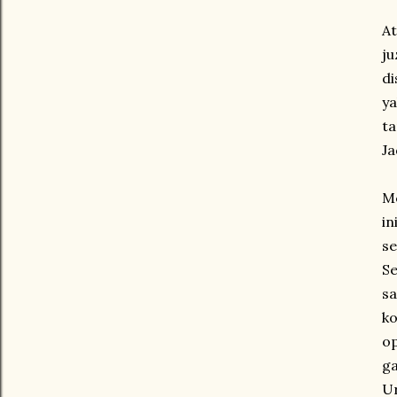
At
ju
di
ya
ta
Ja
Me
in
se
Se
sa
ko
op
ga
Ur