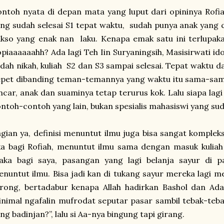
ntoh nyata di depan mata yang luput dari opininya Rof
ng sudah selesai S1 tepat waktu, sudah punya anak yang 
kso yang enak nan laku. Kenapa emak satu ini terlupakan
piaaaaaahh? Ada lagi Teh Iin Suryaningsih, Masisirwati ido
dah nikah, kuliah S2 dan S3 sampai selesai. Tepat waktu da
pet dibanding teman-temannya yang waktu itu sama-sama
ncar, anak dan suaminya tetap terurus kok. Lalu siapa lagi
ntoh-contoh yang lain, bukan spesialis mahasiswi yang su
gian ya, definisi menuntut ilmu juga bisa sangat kompleks
ka bagi Rofiah, menuntut ilmu sama dengan masuk kuliah 
aka bagi saya, pasangan yang lagi belanja sayur di p
nuntut ilmu. Bisa jadi kan di tukang sayur mereka lagi 
rong, bertadabur kenapa Allah hadirkan Bashol dan Ada
nimal ngafalin mufrodat seputar pasar sambil tebak-teba
ng badinjan?”, lalu si Aa-nya bingung tapi girang.