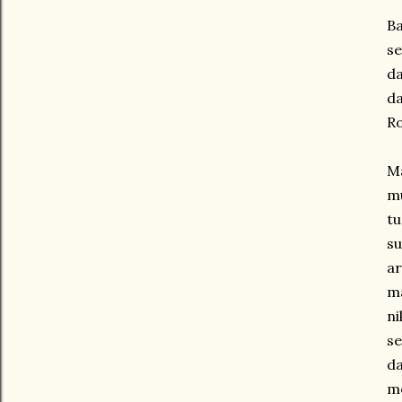
Ba
se
da
d
Ro
Ma
m
tu
su
ar
ma
ni
se
da
me