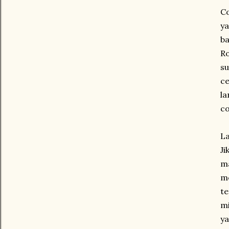
Co
ya
ba
Ro
su
ce
la
co
La
Ji
m
me
te
mi
ya