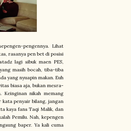
epengen-pengennya. Lihat
as, rasanya pen bet di posisi
stadz lagi sibuk maen PES,
yang masih bocah, tiba-tiba
e ada yang nyuapin makan. Euh
vitas biasa aja, bukan mesra-
a. Keinginan nikah memang
r kata penyair bilang, jangan
nta kaya fans Taqi Malik, dan
 kalah Pemilu. Nah, kepengen
langsung baper. Ya kali cuma