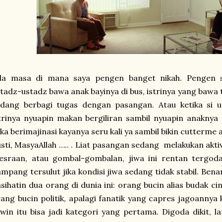
da masa di mana saya pengen banget nikah. Pengen s
tadz-ustadz bawa anak bayinya di bus, istrinya yang bawa t
edang berbagi tugas dengan pasangan. Atau ketika si u
trinya nyuapin makan bergiliran sambil nyuapin anaknya 
ka berimajinasi kayanya seru kali ya sambil bikin cutterm
sti, MasyaAllah ….. . Liat pasangan sedang melakukan akti
esraan, atau gombal-gombalan, jiwa ini rentan tergod
mpang tersulut jika kondisi jiwa sedang tidak stabil. Bena
sihatin dua orang di dunia ini: orang bucin alias budak ci
ang bucin politik, apalagi fanatik yang capres jagoannya
win itu bisa jadi kategori yang pertama. Digoda dikit, 