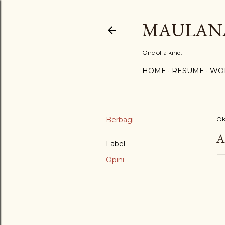
MAULAN
One of a kind.
HOME
RESUME
WO
Berbagi
Ok
A
Label
Opini