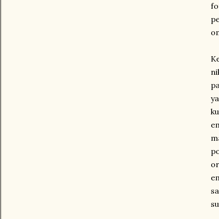
f
p
om
K
ni
pa
ya
ku
em
m
p
or
em
sa
s